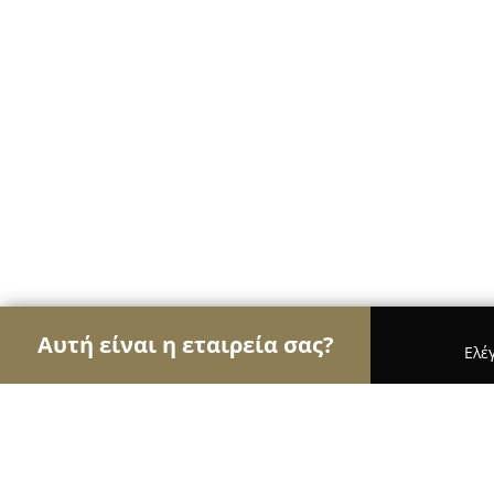
Αυτή είναι η εταιρεία σας?
Ελέ
Αετοί των ψιλικών
Παντοπωλεία, Ψιλικά, Σούπε