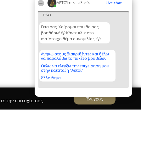
ΑΕΤΟΊ των ψιλικών
Live chat
12:43
Γεια σας. Χαίρομαι που θα σας
βοηθήσω! 🙂 Κάντε κλικ στο
αντίστοιχο θέμα συνομιλίας! 🙂
Ανήκω στους διακριθέντες και θέλω
να παραλάβω το πακέτο βραβείων
Θέλω να ελέγξω την επιχείρηση μου
στην κατάταξη "Αετοί"
Άλλο θέμα
Έλεγχος
τε την επιτυχία σας.