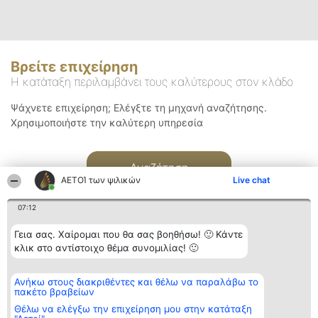
Βρείτε επιχείρηση
Η κατάταξη περιλαμβάνει τους καλύτερους στον κλάδο
Ψάχνετε επιχείρηση; Ελέγξτε τη μηχανή αναζήτησης.
Χρησιμοποιήστε την καλύτερη υπηρεσία
Αναζήτηση
ΑΕΤΟΊ των ψιλικών
Live chat
07:12
Γεια σας. Χαίρομαι που θα σας βοηθήσω! 🙂 Κάντε
κλικ στο αντίστοιχο θέμα συνομιλίας! 🙂
Διοργανωτής της
Κατάταξη
Επικοινωνία
Ανήκω στους διακριθέντες και θέλω να παραλάβω το
κατάταξης
Διακριθέντες
Επικοινωνία
πακέτο βραβείων
BEAUTIFUL COMPANY
Λίστα όλων
Μονοπρόσωπη ΙΚΕ
των
Θέλω να ελέγξω την επιχείρηση μου στην κατάταξη
ΤΗΛ. ΕΠΙΚΟΙΝΩΝΙΑΣ:
διακριθέντων