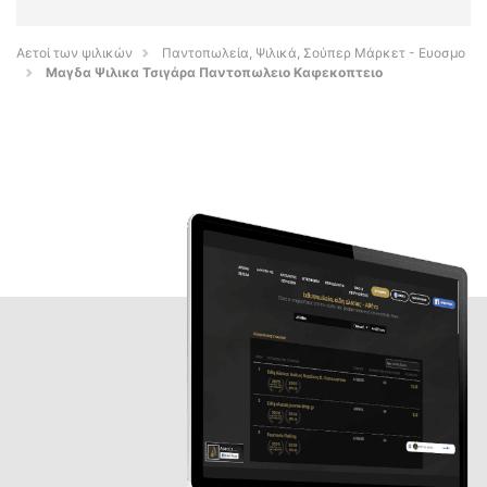
Αετοί των ψιλικών
Παντοπωλεία, Ψιλικά, Σούπερ Μάρκετ - Ευοσμο
Μαγδα Ψιλικα Τσιγάρα Παντοπωλειο Καφεκοπτειο