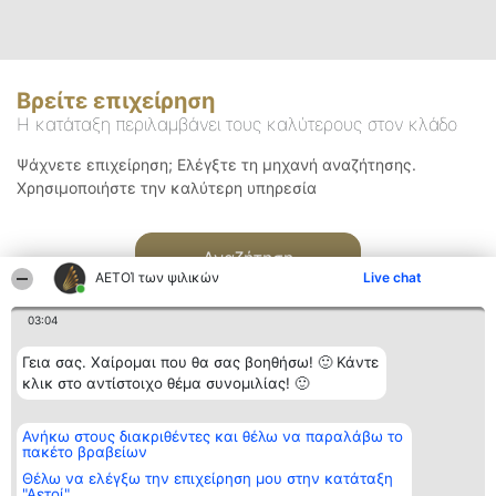
Βρείτε επιχείρηση
Η κατάταξη περιλαμβάνει τους καλύτερους στον κλάδο
Ψάχνετε επιχείρηση; Ελέγξτε τη μηχανή αναζήτησης.
Χρησιμοποιήστε την καλύτερη υπηρεσία
Αναζήτηση
ΑΕΤΟΊ των ψιλικών
Live chat
03:04
Γεια σας. Χαίρομαι που θα σας βοηθήσω! 🙂 Κάντε
κλικ στο αντίστοιχο θέμα συνομιλίας! 🙂
Διοργανωτής της
Κατάταξη
Επικοινωνία
Ανήκω στους διακριθέντες και θέλω να παραλάβω το
κατάταξης
Διακριθέντες
Επικοινωνία
πακέτο βραβείων
BEAUTIFUL COMPANY
Λίστα όλων
Μονοπρόσωπη ΙΚΕ
των
Θέλω να ελέγξω την επιχείρηση μου στην κατάταξη
ΤΗΛ. ΕΠΙΚΟΙΝΩΝΙΑΣ:
διακριθέντων
"Αετοί"