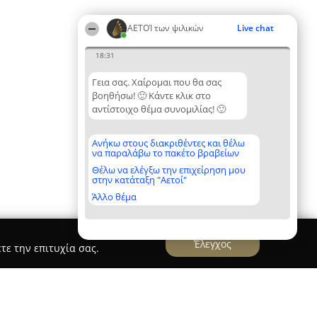
ΑΕΤΟΊ των ψιλικών
Live chat
18:31
Γεια σας. Χαίρομαι που θα σας
βοηθήσω! 🙂 Κάντε κλικ στο
αντίστοιχο θέμα συνομιλίας! 🙂
Ανήκω στους διακριθέντες και θέλω
να παραλάβω το πακέτο βραβείων
Θέλω να ελέγξω την επιχείρηση μου
στην κατάταξη "Αετοί"
Άλλο θέμα
Έλεγχος
τε την επιτυχία σας.
AY MARKET