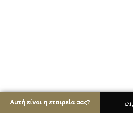
Αυτή είναι η εταιρεία σας?
Ελέ
Αετοί των ψιλικών
Παντοπωλεία, Ψιλικά, Σούπε