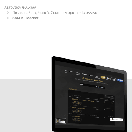
Αετοί των ψιλικών
Παντοπωλεία, Ψιλικά, Σούπερ Μάρκετ - Ιωάννινα
SMART Market