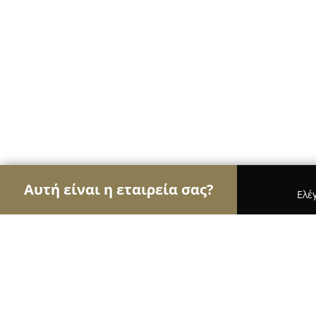
Αυτή είναι η εταιρεία σας?
Ελέ
Αετοί των ψιλικών
Παντοπωλεία, Ψιλικά, Σούπερ
Κ.Παλιουρας