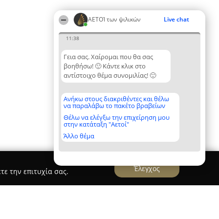
ΑΕΤΟΊ των ψιλικών
Live chat
11:38
Γεια σας. Χαίρομαι που θα σας
βοηθήσω! 🙂 Κάντε κλικ στο
αντίστοιχο θέμα συνομιλίας! 🙂
Ανήκω στους διακριθέντες και θέλω
να παραλάβω το πακέτο βραβείων
Θέλω να ελέγξω την επιχείρηση μου
στην κατάταξη "Αετοί"
Άλλο θέμα
Έλεγχος
τε την επιτυχία σας.