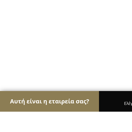
Αυτή είναι η εταιρεία σας?
Ελέ
Αετοί των ψιλικών
Παντοπωλεία, Ψιλικά, Σούπε