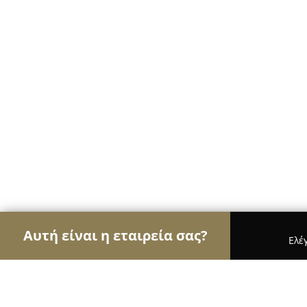
Αυτή είναι η εταιρεία σας?
Ελέ
Αετοί των ψιλικών
Παντοπωλεία, Ψιλικά, Σούπε