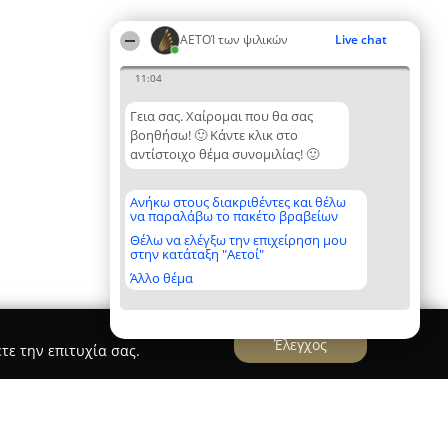
ΑΕΤΟΊ των ψιλικών
Live chat
11:04
Γεια σας. Χαίρομαι που θα σας
βοηθήσω! 🙂 Κάντε κλικ στο
αντίστοιχο θέμα συνομιλίας! 🙂
Ανήκω στους διακριθέντες και θέλω
να παραλάβω το πακέτο βραβείων
Θέλω να ελέγξω την επιχείρηση μου
στην κατάταξη "Αετοί"
Άλλο θέμα
Έλεγχος
τε την επιτυχία σας.