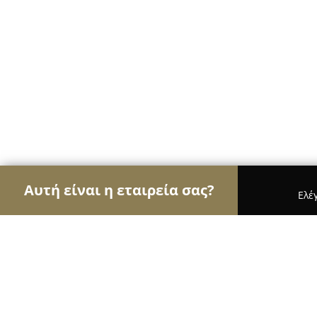
Αυτή είναι η εταιρεία σας?
Ελέ
Αετοί των ψιλικών
Παντοπωλεία, Ψιλικά, Σούπε
Περίπτερο λαϊκής αγοράς Τυρνάβο