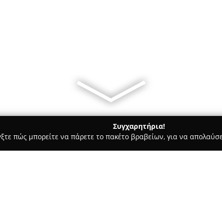
Συγχαρητήρια!
γξτε πώς μπορείτε να πάρετε το πακέτο βραβείων, για να απολαύσε
ρ Μάρκετ - Τυρναβοσ
Περίπτερο λαϊκής αγοράς Τυρνάβου
υ