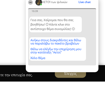
ΑΕΤΟΊ των ψιλικών
Live chat
10:39
Γεια σας. Χαίρομαι που θα σας
βοηθήσω! 🙂 Κάντε κλικ στο
αντίστοιχο θέμα συνομιλίας! 🙂
Ανήκω στους διακριθέντες και θέλω
να παραλάβω το πακέτο βραβείων
Θέλω να ελέγξω την επιχείρηση μου
στην κατάταξη "Αετοί"
Άλλο θέμα
Έλεγχος
τε την επιτυχία σας.