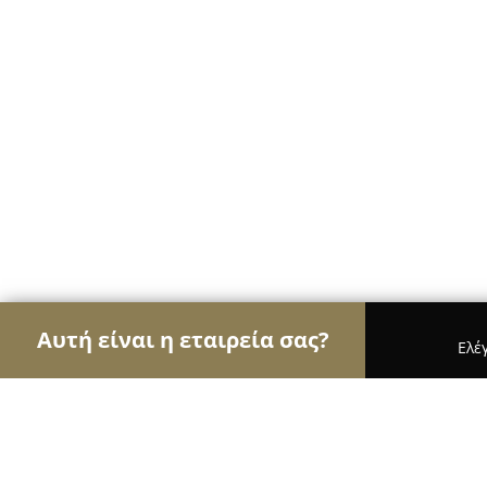
Αυτή είναι η εταιρεία σας?
Ελέ
Αετοί των ψιλικών
Παντοπωλεία, Ψιλικά, Σούπε