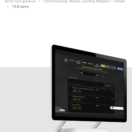
Αετοί των ψιλικών
Παντοπωλεία, Ψιλικά, Σούπερ Μάρκετ - Πατρα
Γή & έργο