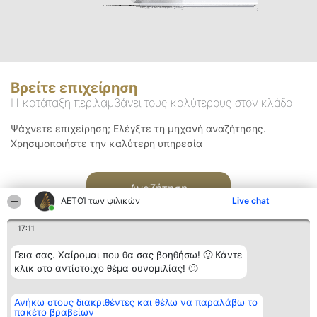
Βρείτε επιχείρηση
Η κατάταξη περιλαμβάνει τους καλύτερους στον κλάδο
Ψάχνετε επιχείρηση; Ελέγξτε τη μηχανή αναζήτησης.
Χρησιμοποιήστε την καλύτερη υπηρεσία
Αναζήτηση
ΑΕΤΟΊ των ψιλικών
Live chat
17:11
Γεια σας. Χαίρομαι που θα σας βοηθήσω! 🙂 Κάντε
κλικ στο αντίστοιχο θέμα συνομιλίας! 🙂
Διοργανωτής της
Κατάταξη
Επικοινωνία
Ανήκω στους διακριθέντες και θέλω να παραλάβω το
κατάταξης
Διακριθέντες
Επικοινωνία
πακέτο βραβείων
BEAUTIFUL COMPANY
Λίστα όλων