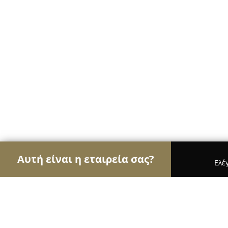
Αυτή είναι η εταιρεία σας?
Ελέ
Αετοί των ψιλικών
Παντοπωλεία, Ψιλικά, Σούπε