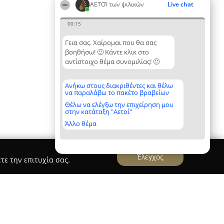
ΑΕΤΟΊ των ψιλικών
Live chat
00:15
Γεια σας. Χαίρομαι που θα σας
βοηθήσω! 🙂 Κάντε κλικ στο
αντίστοιχο θέμα συνομιλίας! 🙂
Ανήκω στους διακριθέντες και θέλω
να παραλάβω το πακέτο βραβείων
Θέλω να ελέγξω την επιχείρηση μου
στην κατάταξη "Αετοί"
Άλλο θέμα
Έλεγχος
τε την επιτυχία σας.