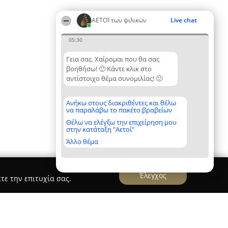
ΑΕΤΟΊ των ψιλικών
Live chat
05:30
Γεια σας. Χαίρομαι που θα σας
βοηθήσω! 🙂 Κάντε κλικ στο
αντίστοιχο θέμα συνομιλίας! 🙂
Ανήκω στους διακριθέντες και θέλω
να παραλάβω το πακέτο βραβείων
Θέλω να ελέγξω την επιχείρηση μου
στην κατάταξη "Αετοί"
Άλλο θέμα
Έλεγχος
τε την επιτυχία σας.