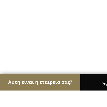
Αυτή είναι η εταιρεία σας?
Ελέ
Αετοί των ψιλικών
Παντοπωλεία, Ψιλικά, Σούπε