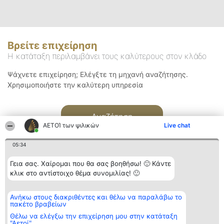
Βρείτε επιχείρηση
Η κατάταξη περιλαμβάνει τους καλύτερους στον κλάδο
Ψάχνετε επιχείρηση; Ελέγξτε τη μηχανή αναζήτησης.
Χρησιμοποιήστε την καλύτερη υπηρεσία
Αναζήτηση
ΑΕΤΟΊ των ψιλικών
Live chat
05:34
Γεια σας. Χαίρομαι που θα σας βοηθήσω! 🙂 Κάντε
κλικ στο αντίστοιχο θέμα συνομιλίας! 🙂
Διοργανωτής της
Κατάταξη
Επικοινωνία
Ανήκω στους διακριθέντες και θέλω να παραλάβω το
κατάταξης
Διακριθέντες
Επικοινωνία
πακέτο βραβείων
BEAUTIFUL COMPANY
Λίστα όλων
Μονοπρόσωπη ΙΚΕ
των
Θέλω να ελέγξω την επιχείρηση μου στην κατάταξη
ΤΗΛ. ΕΠΙΚΟΙΝΩΝΙΑΣ:
διακριθέντων
"Αετοί"