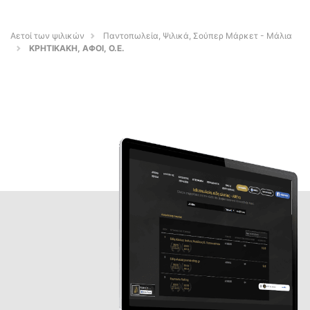
Αετοί των ψιλικών
Παντοπωλεία, Ψιλικά, Σούπερ Μάρκετ - Μάλια
ΚΡΗΤΙΚΑΚΗ, ΑΦΟΙ, Ο.Ε.