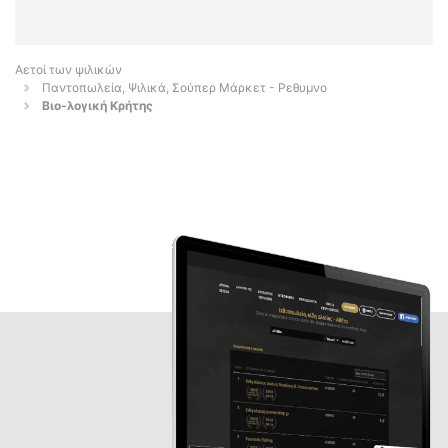
Αετοί των ψιλικών
Παντοπωλεία, Ψιλικά, Σούπερ Μάρκετ - Ρεθυμνο
Βιο-λογική Κρήτης