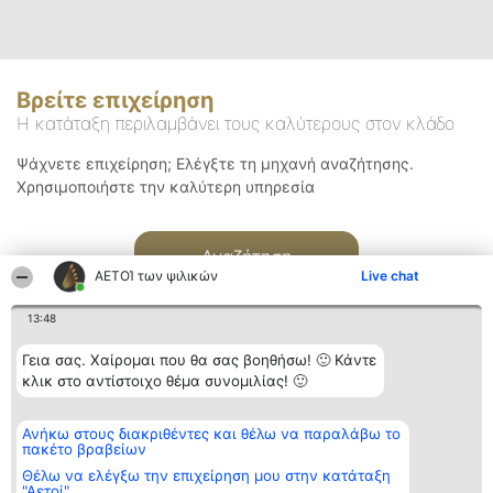
Βρείτε επιχείρηση
Η κατάταξη περιλαμβάνει τους καλύτερους στον κλάδο
Ψάχνετε επιχείρηση; Ελέγξτε τη μηχανή αναζήτησης.
Χρησιμοποιήστε την καλύτερη υπηρεσία
Αναζήτηση
ΑΕΤΟΊ των ψιλικών
Live chat
13:48
Γεια σας. Χαίρομαι που θα σας βοηθήσω! 🙂 Κάντε
κλικ στο αντίστοιχο θέμα συνομιλίας! 🙂
Διοργανωτής της
Κατάταξη
Επικοινωνία
Ανήκω στους διακριθέντες και θέλω να παραλάβω το
κατάταξης
Διακριθέντες
Επικοινωνία
πακέτο βραβείων
BEAUTIFUL COMPANY
Λίστα όλων
Μονοπρόσωπη ΙΚΕ
των
Θέλω να ελέγξω την επιχείρηση μου στην κατάταξη
ΤΗΛ. ΕΠΙΚΟΙΝΩΝΙΑΣ:
διακριθέντων
"Αετοί"