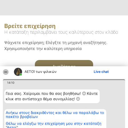
Βρείτε επιχείρηση
Η κατάταξη περιλαμβάνει τους καλύτερους στον κλάδο
Ψάχνετε επιχείρηση; Ελέγξτε τη μηχανή αναζήτησης.
Χρησιμοποιήστε την καλύτερη υπηρεσία
Αναζήτηση
ΑΕΤΟΊ των ψιλικών
Live chat
14:10
Γεια σας. Χαίρομαι που θα σας βοηθήσω! 🙂 Κάντε
κλικ στο αντίστοιχο θέμα συνομιλίας! 🙂
Διοργανωτής της
Κατάταξη
Επικοινωνία
Ανήκω στους διακριθέντες και θέλω να παραλάβω το
κατάταξης
Διακριθέντες
Επικοινωνία
πακέτο βραβείων
BEAUTIFUL COMPANY
Λίστα όλων
Μονοπρόσωπη ΙΚΕ
των
Θέλω να ελέγξω την επιχείρηση μου στην κατάταξη
ΤΗΛ. ΕΠΙΚΟΙΝΩΝΙΑΣ:
διακριθέντων
"Αετοί"