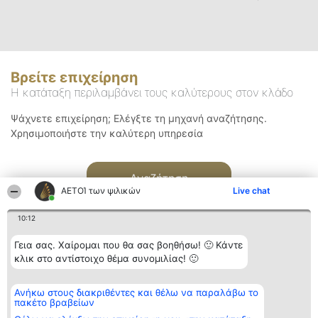
Βρείτε επιχείρηση
Η κατάταξη περιλαμβάνει τους καλύτερους στον κλάδο
Ψάχνετε επιχείρηση; Ελέγξτε τη μηχανή αναζήτησης.
Χρησιμοποιήστε την καλύτερη υπηρεσία
Αναζήτηση
ΑΕΤΟΊ των ψιλικών
Live chat
10:12
Γεια σας. Χαίρομαι που θα σας βοηθήσω! 🙂 Κάντε
κλικ στο αντίστοιχο θέμα συνομιλίας! 🙂
Διοργανωτής της
Κατάταξη
Επικοινωνία
Ανήκω στους διακριθέντες και θέλω να παραλάβω το
κατάταξης
Διακριθέντες
Επικοινωνία
πακέτο βραβείων
BEAUTIFUL COMPANY
Λίστα όλων
Μονοπρόσωπη ΙΚΕ
των