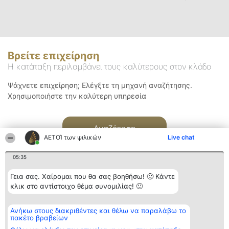
Βρείτε επιχείρηση
Η κατάταξη περιλαμβάνει τους καλύτερους στον κλάδο
Ψάχνετε επιχείρηση; Ελέγξτε τη μηχανή αναζήτησης.
Χρησιμοποιήστε την καλύτερη υπηρεσία
Αναζήτηση
ΑΕΤΟΊ των ψιλικών
Live chat
05:35
Γεια σας. Χαίρομαι που θα σας βοηθήσω! 🙂 Κάντε
κλικ στο αντίστοιχο θέμα συνομιλίας! 🙂
Διοργανωτής της
Κατάταξη
Επικοινωνία
Ανήκω στους διακριθέντες και θέλω να παραλάβω το
κατάταξης
Διακριθέντες
Επικοινωνία
πακέτο βραβείων
BEAUTIFUL COMPANY
Λίστα όλων
Μονοπρόσωπη ΙΚΕ
των