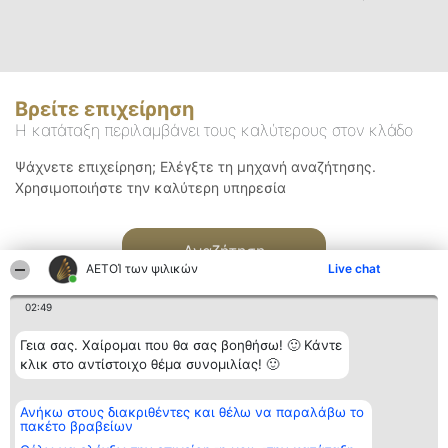
Βρείτε επιχείρηση
Η κατάταξη περιλαμβάνει τους καλύτερους στον κλάδο
Ψάχνετε επιχείρηση; Ελέγξτε τη μηχανή αναζήτησης.
Χρησιμοποιήστε την καλύτερη υπηρεσία
Αναζήτηση
ΑΕΤΟΊ των ψιλικών
Live chat
02:49
Γεια σας. Χαίρομαι που θα σας βοηθήσω! 🙂 Κάντε
κλικ στο αντίστοιχο θέμα συνομιλίας! 🙂
Διοργανωτής της
Κατάταξη
Επικοινωνία
Ανήκω στους διακριθέντες και θέλω να παραλάβω το
κατάταξης
Διακριθέντες
Επικοινωνία
πακέτο βραβείων
BEAUTIFUL COMPANY
Λίστα όλων
Μονοπρόσωπη ΙΚΕ
των