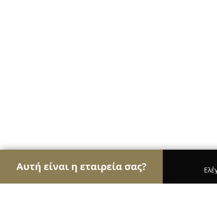
Αυτή είναι η εταιρεία σας?
Ελέ
Αετοί των ψιλικών
Παντοπωλεία, Ψιλικά, Σούπε