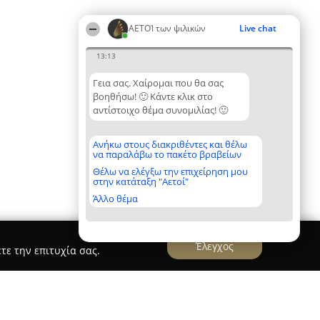
ΑΕΤΟΊ των ψιλικών
Live chat
13:13
Γεια σας. Χαίρομαι που θα σας
βοηθήσω! 🙂 Κάντε κλικ στο
αντίστοιχο θέμα συνομιλίας! 🙂
Ανήκω στους διακριθέντες και θέλω
να παραλάβω το πακέτο βραβείων
Θέλω να ελέγξω την επιχείρηση μου
στην κατάταξη "Αετοί"
Άλλο θέμα
Έλεγχος
τε την επιτυχία σας.