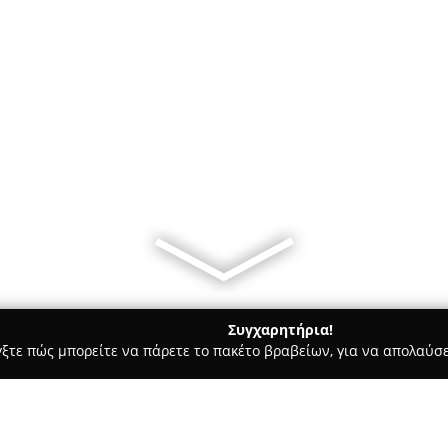
Συγχαρητήρια!
γξτε πώς μπορείτε να πάρετε το πακέτο βραβείων, για να απολαύσε
ρ Μάρκετ - Αγ. Ιωαννησ Ρεντησ
Ο Αντώνης - ξηροί καρποί