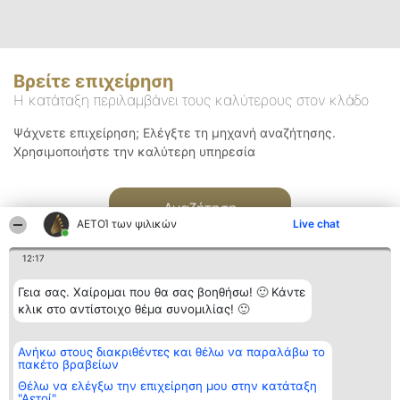
Βρείτε επιχείρηση
Η κατάταξη περιλαμβάνει τους καλύτερους στον κλάδο
Ψάχνετε επιχείρηση; Ελέγξτε τη μηχανή αναζήτησης.
Χρησιμοποιήστε την καλύτερη υπηρεσία
Αναζήτηση
ΑΕΤΟΊ των ψιλικών
Live chat
12:17
Γεια σας. Χαίρομαι που θα σας βοηθήσω! 🙂 Κάντε
κλικ στο αντίστοιχο θέμα συνομιλίας! 🙂
Διοργανωτής της
Κατάταξη
Επικοινωνία
Ανήκω στους διακριθέντες και θέλω να παραλάβω το
κατάταξης
Διακριθέντες
Επικοινωνία
πακέτο βραβείων
BEAUTIFUL COMPANY
Λίστα όλων
Μονοπρόσωπη ΙΚΕ
των
Θέλω να ελέγξω την επιχείρηση μου στην κατάταξη
ΤΗΛ. ΕΠΙΚΟΙΝΩΝΙΑΣ:
διακριθέντων
"Αετοί"