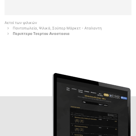
Αετοί των ψιλικών
Παντοπωλεία, Ψιλικά, Σούπερ Μάρκετ - Αταλαντη
Περιπτερο Τσερτου Αναστασια