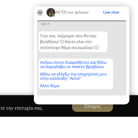
ΑΕΤΟΊ των ψιλικών
Live chat
03:17
Γεια σας. Χαίρομαι που θα σας
βοηθήσω! 🙂 Κάντε κλικ στο
αντίστοιχο θέμα συνομιλίας! 🙂
Ανήκω στους διακριθέντες και θέλω
να παραλάβω το πακέτο βραβείων
Θέλω να ελέγξω την επιχείρηση μου
στην κατάταξη "Αετοί"
Άλλο θέμα
Έλεγχος
τε την επιτυχία σας.
υ Ελένη