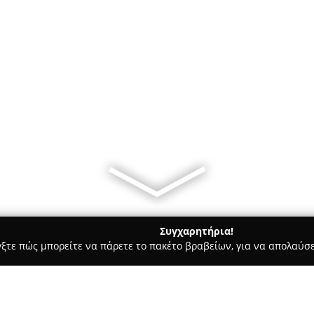
Συγχαρητήρια!
γξτε πώς μπορείτε να πάρετε το πακέτο βραβείων, για να απολαύσε
ρ Μάρκετ - Φιλιππιαδα
Περίπτερο γηπεδο Φιλιππιάδας Μάνο