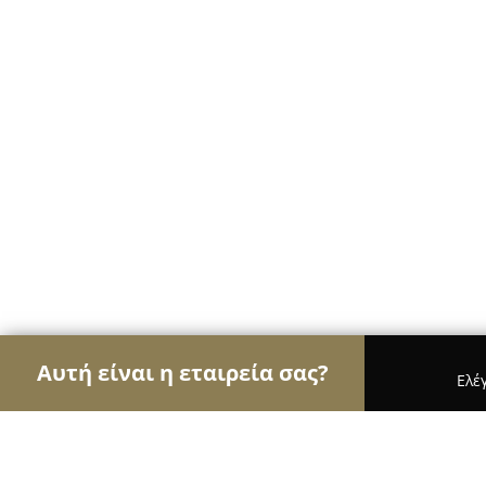
Αυτή είναι η εταιρεία σας?
Ελέ
Αετοί των ψιλικών
Παντοπωλεία, Ψιλικά, Σούπε