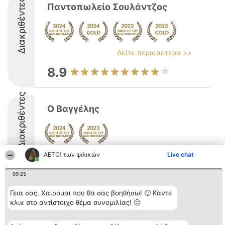
Διακριθέντες
Παντοπωλείο Σουλάντζος
Δείτε περισσότερα >>
8.9
Διακριθέντες
Ο Βαγγέλης
ΑΕΤΟΊ των ψιλικών
Live chat
8.5
09:25
Γεια σας. Χαίρομαι που θα σας βοηθήσω! 🙂 Κάντε
Διοργανωτής της
Κατάταξη
Επικοινωνία
κατάταξης
Διακριθέντες
Επικοινωνία
κλικ στο αντίστοιχο θέμα συνομιλίας! 🙂
BEAUTIFUL COMPANY
Λίστα όλων
Μονοπρόσωπη ΙΚΕ
των
ΤΗΛ. ΕΠΙΚΟΙΝΩΝΙΑΣ:
διακριθέντων