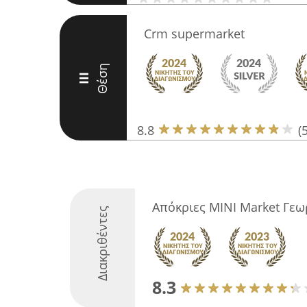
Crm supermarket
Θέση
III
8.8
(
Απόκριες MINI Market Γε
Διακριθέντες
8.3