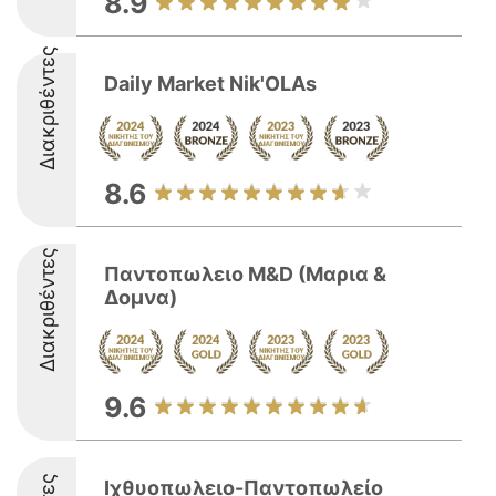
8.9
Διακριθέντες
Daily Market Nik'OLAs
8.6
Διακριθέντες
Παντοπωλειο M&D (Μαρια &
Δομνα)
9.6
Ιχθυοπωλειο-Παντοπωλείο