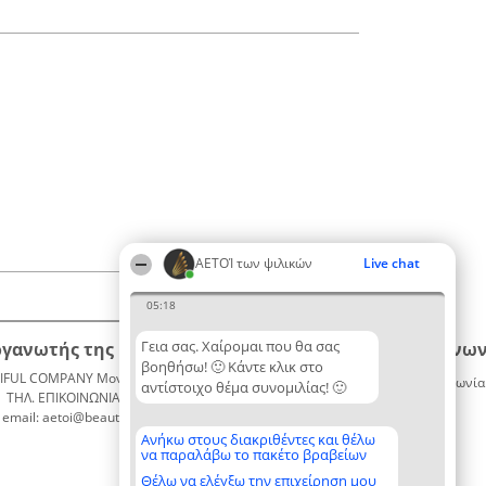
ΑΕΤΟΊ των ψιλικών
Live chat
05:18
Γεια σας. Χαίρομαι που θα σας
ργανωτής της κατάταξης
Κατάταξη
Επικοινων
βοηθήσω! 🙂 Κάντε κλικ στο
IFUL COMPANY Μονοπρόσωπη ΙΚΕ
Διακριθέντες
Επικοινωνία
αντίστοιχο θέμα συνομιλίας! 🙂
ΤΗΛ. ΕΠΙΚΟΙΝΩΝΙΑΣ: 2104128019
Λίστα
email: aetoi@beautifulcompany.co
όλων των
διακριθέντων
Ανήκω στους διακριθέντες και θέλω
να παραλάβω το πακέτο βραβείων
Μεθοδολογία
Όροι &
Θέλω να ελέγξω την επιχείρηση μου