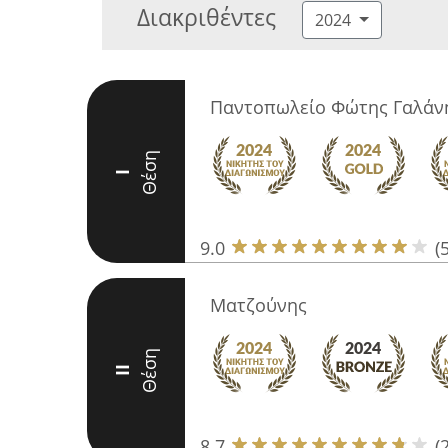
Διακριθέντες
2024
Παντοπωλείο Φώτης Γαλάν
Θέση
I
9.0
(
Ματζούνης
Θέση
II
8.7
(