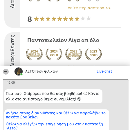
Δείτε περισσότερα >>
8
Διακριθέντες
Παντοπωλείον Λίγα απ'όλα
Δείτε περισσότερα >>
ΑΕΤΟΊ των ψιλικών
Live chat
9.6
12:05
Γεια σας. Χαίρομαι που θα σας βοηθήσω! 🙂 Κάντε
Διοργανωτής της
Κατάταξη
Επικοινωνία
κλικ στο αντίστοιχο θέμα συνομιλίας! 🙂
κατάταξης
Διακριθέντες
Επικοινωνία
BEAUTIFUL COMPANY
Λίστα όλων
Μονοπρόσωπη ΙΚΕ
των
Ανήκω στους διακριθέντες και θέλω να παραλάβω το
ΤΗΛ. ΕΠΙΚΟΙΝΩΝΙΑΣ:
διακριθέντων
πακέτο βραβείων
2104128019
Μεθοδολογία
Θέλω να ελέγξω την επιχείρηση μου στην κατάταξη
email:
Όροι &
"Αετοί"
aetoi@beautifulcompany.co
προϋποθέσεις