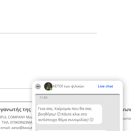
ΑΕΤΟΊ των ψιλικών
Live chat
11:53
Γεια σας. Χαίρομαι που θα σας
ργανωτής της κατάταξης
Κατάταξη
Επικοινων
βοηθήσω! 🙂 Κάντε κλικ στο
IFUL COMPANY Μονοπρόσωπη ΙΚΕ
Διακριθέντες
Επικοινωνία
αντίστοιχο θέμα συνομιλίας! 🙂
ΤΗΛ. ΕΠΙΚΟΙΝΩΝΙΑΣ: 2104128019
Λίστα
email: aetoi@beautifulcompany.co
όλων των