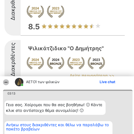
Διακριθέντες
8.5
Διακριθέντες
Ψιλικάτζιδικο "Ο Δημήτρης"
Δείτε περισσότερα >>
ΑΕΤΟΊ των ψιλικών
Live chat
8.7
03:13
Γεια σας. Χαίρομαι που θα σας βοηθήσω! 🙂 Κάντε
Διοργανωτής της
Κατάταξη
Επικοινωνία
κλικ στο αντίστοιχο θέμα συνομιλίας! 🙂
κατάταξης
Διακριθέντες
Επικοινωνία
BEAUTIFUL COMPANY
Λίστα όλων
Μονοπρόσωπη ΙΚΕ
των
Ανήκω στους διακριθέντες και θέλω να παραλάβω το
ΤΗΛ. ΕΠΙΚΟΙΝΩΝΙΑΣ:
διακριθέντων
πακέτο βραβείων
2104128019
Μεθοδολογία