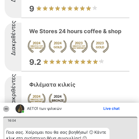
9
Διακριθέντες
We Stores 24 hours coffee & shop
9.2
Διακριθέντες
Φιλέματα κιλκίς
ΑΕΤΟΊ των ψιλικών
Live chat
8.6
16:04
Γεια σας. Χαίρομαι που θα σας βοηθήσω! 🙂 Κάντε
Διοργανωτής της
Κατάταξη
Επικοινωνία
κλικ στο αντίστοιχο θέμα συνομιλίας! 🙂