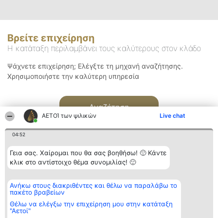
Βρείτε επιχείρηση
Η κατάταξη περιλαμβάνει τους καλύτερους στον κλάδο
Ψάχνετε επιχείρηση; Ελέγξτε τη μηχανή αναζήτησης.
Χρησιμοποιήστε την καλύτερη υπηρεσία
Αναζήτηση
ΑΕΤΟΊ των ψιλικών
Live chat
04:52
Γεια σας. Χαίρομαι που θα σας βοηθήσω! 🙂 Κάντε
κλικ στο αντίστοιχο θέμα συνομιλίας! 🙂
Διοργανωτής της
Κατάταξη
Επικοινωνία
Ανήκω στους διακριθέντες και θέλω να παραλάβω το
κατάταξης
Διακριθέντες
Επικοινωνία
πακέτο βραβείων
BEAUTIFUL COMPANY
Λίστα όλων
Μονοπρόσωπη ΙΚΕ
των
Θέλω να ελέγξω την επιχείρηση μου στην κατάταξη
ΤΗΛ. ΕΠΙΚΟΙΝΩΝΙΑΣ:
διακριθέντων
"Αετοί"
2104128019
Μεθοδολογία