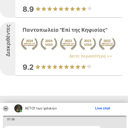
8.9
Διακριθέντες
Παντοπωλείο "Επί της Κηφισίας"
Δείτε περισσότερα >>
9.2
Παρόμοιες επιχειρήσεις απο άλλες
ΑΕΤΟΊ των ψιλικών
Live chat
περιοχές
01:38