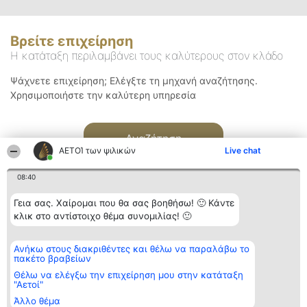
Βρείτε επιχείρηση
Η κατάταξη περιλαμβάνει τους καλύτερους στον κλάδο
Ψάχνετε επιχείρηση; Ελέγξτε τη μηχανή αναζήτησης.
Χρησιμοποιήστε την καλύτερη υπηρεσία
Αναζήτηση
ΑΕΤΟΊ των ψιλικών
Live chat
08:40
Γεια σας. Χαίρομαι που θα σας βοηθήσω! 🙂 Κάντε
κλικ στο αντίστοιχο θέμα συνομιλίας! 🙂
Διοργανωτής της
Κατάταξη
Επικοινωνία
Ανήκω στους διακριθέντες και θέλω να παραλάβω το
κατάταξης
Διακριθέντες
Επικοινωνία
πακέτο βραβείων
BEAUTIFUL COMPANY
Λίστα όλων
Μονοπρόσωπη ΙΚΕ
των
Θέλω να ελέγξω την επιχείρηση μου στην κατάταξη
ΤΗΛ. ΕΠΙΚΟΙΝΩΝΙΑΣ:
διακριθέντων
"Αετοί"
2104128019
Μεθοδολογία
Άλλο θέμα
email:
Όροι &