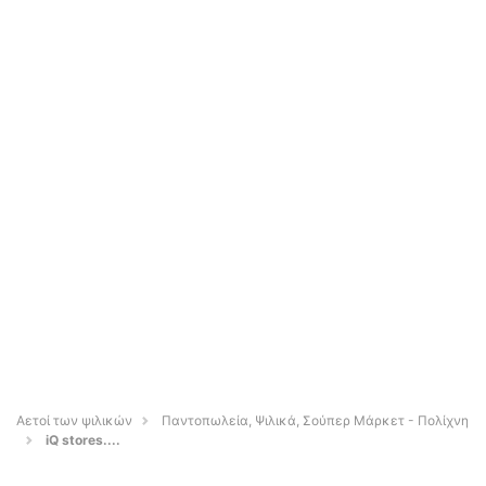
Αετοί των ψιλικών
Παντοπωλεία, Ψιλικά, Σούπερ Μάρκετ - Πολίχνη
iQ stores....