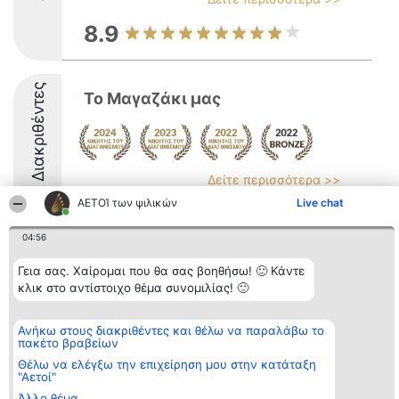
8.9
Διακριθέντες
Το Μαγαζάκι μας
Δείτε περισσότερα >>
ΑΕΤΟΊ των ψιλικών
Live chat
8.5
04:56
Γεια σας. Χαίρομαι που θα σας βοηθήσω! 🙂 Κάντε
Διοργανωτής της
Κατάταξη
Επικοινωνία
κλικ στο αντίστοιχο θέμα συνομιλίας! 🙂
κατάταξης
Διακριθέντες
Επικοινωνία
BEAUTIFUL COMPANY
Λίστα όλων
Μονοπρόσωπη ΙΚΕ
των
ΤΗΛ. ΕΠΙΚΟΙΝΩΝΙΑΣ:
Ανήκω στους διακριθέντες και θέλω να παραλάβω το
διακριθέντων
πακέτο βραβείων
2104128019
Μεθοδολογία
email:
Όροι &
Θέλω να ελέγξω την επιχείρηση μου στην κατάταξη
aetoi@beautifulcompany.co
προϋποθέσεις
"Αετοί"
ΠΟΛΙΤΙΚΗ
Άλλο θέμα
ΑΠΟΡΡΗΤΟΥ