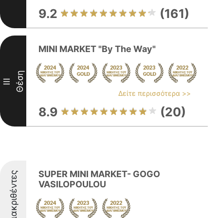
9.2
(161)
MINI MARKET "By The Way"
Θέση
III
Δείτε περισσότερα >>
8.9
(20)
SUPER MINI MARKET- GOGO
Διακριθέντες
VASILOPOULOU