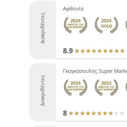
Αφθονία
Διακριθέντες
8.9
Γκαγκασουλης Super Mark
Διακριθέντες
8