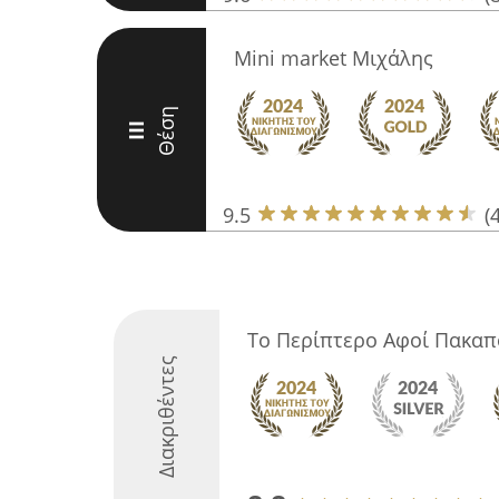
Mini market Μιχάλης
Θέση
III
9.5
(
Το Περίπτερο Αφοί Πακα
Διακριθέντες