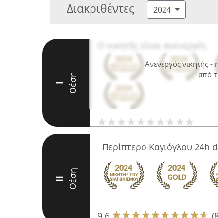
Διακριθέντες
2024
Ο νικητής είναι ανενεργός
Ανενεργός νικητής -
από τ
Θέση
I
Περίπτερο Καγιόγλου 24h de
Θέση
II
9.6
(