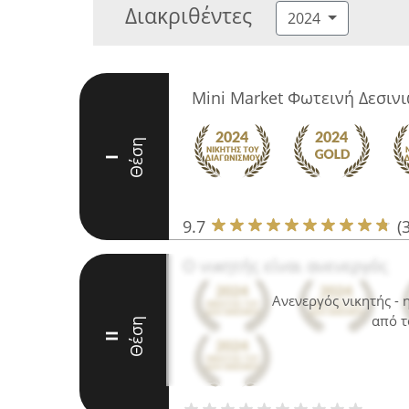
Διακριθέντες
2024
Mini Market Φωτεινή Δεσιν
Θέση
I
9.7
(
Ο νικητής είναι ανενεργός
Ανενεργός νικητής -
από τ
Θέση
II