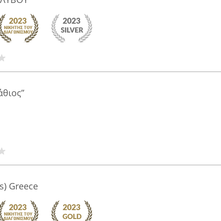
άθιος”
as) Greece