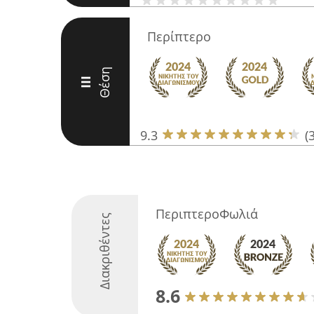
Περίπτερο
Θέση
III
9.3
(
ΠεριπτεροΦωλιά
Διακριθέντες
8.6