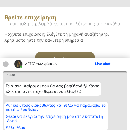
Βρείτε επιχείρηση
Η κατάταξη περιλαμβάνει τους καλύτερους στον κλάδο
Ψάχνετε επιχείρηση; Ελέγξτε τη μηχανή αναζήτησης.
Χρησιμοποιήστε την καλύτερη υπηρεσία
Αναζήτηση
ΑΕΤΟΊ των ψιλικών
Live chat
16:33
Γεια σας. Χαίρομαι που θα σας βοηθήσω! 🙂 Κάντε
κλικ στο αντίστοιχο θέμα συνομιλίας! 🙂
Διοργανωτής της
Κατάταξη
Επικοινωνία
Ανήκω στους διακριθέντες και θέλω να παραλάβω το
κατάταξης
Διακριθέντες
Επικοινωνία
πακέτο βραβείων
BEAUTIFUL COMPANY
Λίστα όλων
Μονοπρόσωπη ΙΚΕ
των
Θέλω να ελέγξω την επιχείρηση μου στην κατάταξη
ΤΗΛ. ΕΠΙΚΟΙΝΩΝΙΑΣ:
διακριθέντων
"Αετοί"
2104128019
Μεθοδολογία
Άλλο θέμα
email:
Όροι &