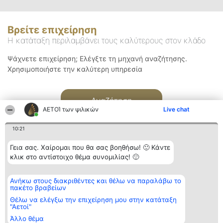
Βρείτε επιχείρηση
Η κατάταξη περιλαμβάνει τους καλύτερους στον κλάδο
Ψάχνετε επιχείρηση; Ελέγξτε τη μηχανή αναζήτησης.
Χρησιμοποιήστε την καλύτερη υπηρεσία
Αναζήτηση
ΑΕΤΟΊ των ψιλικών
Live chat
10:21
Γεια σας. Χαίρομαι που θα σας βοηθήσω! 🙂 Κάντε
κλικ στο αντίστοιχο θέμα συνομιλίας! 🙂
Διοργανωτής της
Κατάταξη
Επικοινωνία
Ανήκω στους διακριθέντες και θέλω να παραλάβω το
κατάταξης
Διακριθέντες
Επικοινωνία
πακέτο βραβείων
BEAUTIFUL COMPANY
Λίστα όλων
Μονοπρόσωπη ΙΚΕ
των
Θέλω να ελέγξω την επιχείρηση μου στην κατάταξη
ΤΗΛ. ΕΠΙΚΟΙΝΩΝΙΑΣ:
διακριθέντων
"Αετοί"
2104128019
Μεθοδολογία
Άλλο θέμα
email:
Όροι &