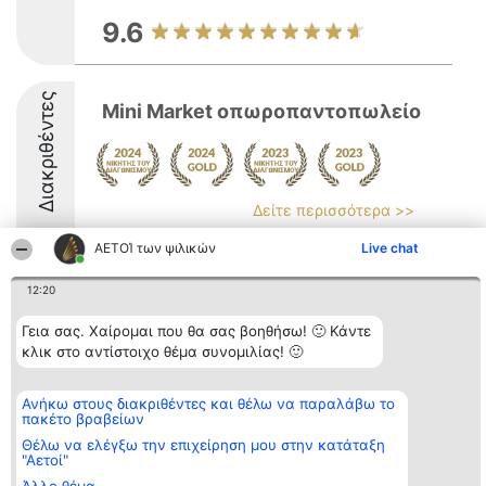
9.6
Διακριθέντες
Mini Market οπωροπαντοπωλείο
Δείτε περισσότερα >>
9
ΑΕΤΟΊ των ψιλικών
Live chat
12:20
Διοργανωτής της
Κατάταξη
Επικοινωνία
Γεια σας. Χαίρομαι που θα σας βοηθήσω! 🙂 Κάντε
κατάταξης
Διακριθέντες
Επικοινωνία
κλικ στο αντίστοιχο θέμα συνομιλίας! 🙂
BEAUTIFUL COMPANY
Λίστα όλων
Μονοπρόσωπη ΙΚΕ
των
ΤΗΛ. ΕΠΙΚΟΙΝΩΝΙΑΣ:
διακριθέντων
Ανήκω στους διακριθέντες και θέλω να παραλάβω το
2104128019
Μεθοδολογία
πακέτο βραβείων
email:
Όροι &
aetoi@beautifulcompany.co
προϋποθέσεις
Θέλω να ελέγξω την επιχείρηση μου στην κατάταξη
"Αετοί"
ΠΟΛΙΤΙΚΗ
ΑΠΟΡΡΗΤΟΥ