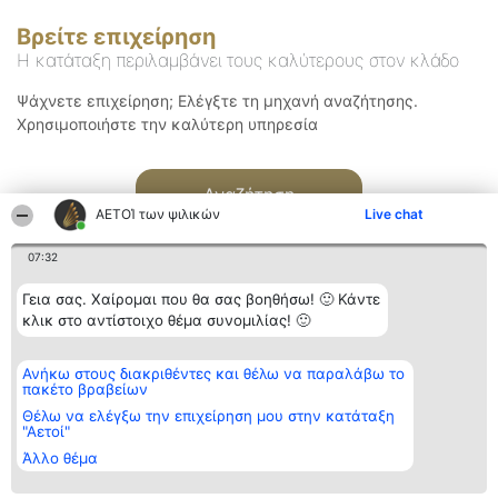
Βρείτε επιχείρηση
Η κατάταξη περιλαμβάνει τους καλύτερους στον κλάδο
Ψάχνετε επιχείρηση; Ελέγξτε τη μηχανή αναζήτησης.
Χρησιμοποιήστε την καλύτερη υπηρεσία
Αναζήτηση
ΑΕΤΟΊ των ψιλικών
Live chat
07:32
Γεια σας. Χαίρομαι που θα σας βοηθήσω! 🙂 Κάντε
κλικ στο αντίστοιχο θέμα συνομιλίας! 🙂
Διοργανωτής της
Κατάταξη
Επικοινωνία
Ανήκω στους διακριθέντες και θέλω να παραλάβω το
κατάταξης
Διακριθέντες
Επικοινωνία
πακέτο βραβείων
BEAUTIFUL COMPANY
Λίστα όλων
Μονοπρόσωπη ΙΚΕ
των
Θέλω να ελέγξω την επιχείρηση μου στην κατάταξη
ΤΗΛ. ΕΠΙΚΟΙΝΩΝΙΑΣ:
διακριθέντων
"Αετοί"
2104128019
Μεθοδολογία
Άλλο θέμα
email:
Όροι &
aetoi@beautifulcompany.co
προϋποθέσεις
ΠΟΛΙΤΙΚΗ