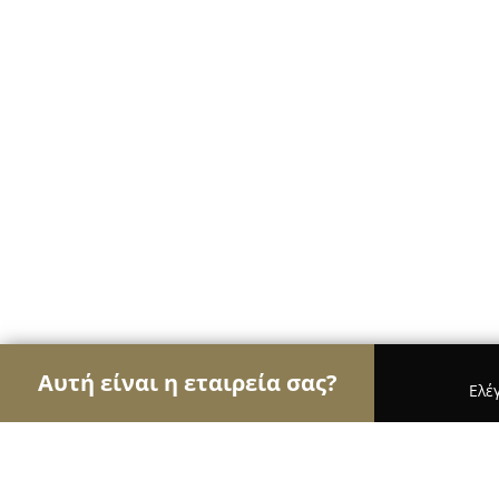
Αυτή είναι η εταιρεία σας?
Ελέ
Αετοί των ψιλικών
Παντοπωλεία, Ψιλικά, Σούπε