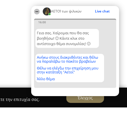
ΑΕΤΟΊ των ψιλικών
Live chat
16:00
Γεια σας. Χαίρομαι που θα σας
βοηθήσω! 🙂 Κάντε κλικ στο
αντίστοιχο θέμα συνομιλίας! 🙂
Ανήκω στους διακριθέντες και θέλω
να παραλάβω το πακέτο βραβείων
Θέλω να ελέγξω την επιχείρηση μου
στην κατάταξη "Αετοί"
Άλλο θέμα
Έλεγχος
τε την επιτυχία σας.