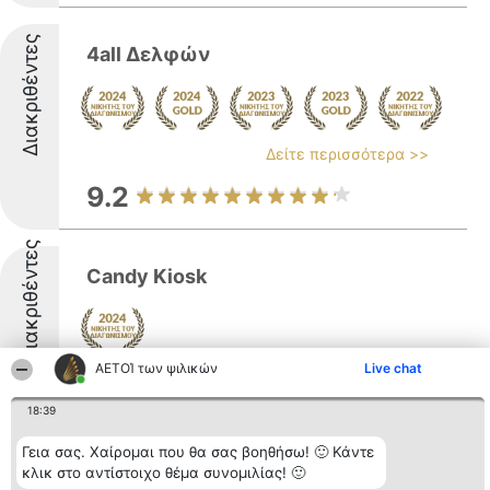
Διακριθέντες
4all Δελφών
Δείτε περισσότερα >>
9.2
Διακριθέντες
Candy Kiosk
ΑΕΤΟΊ των ψιλικών
Live chat
8.5
18:39
Γεια σας. Χαίρομαι που θα σας βοηθήσω! 🙂 Κάντε
Thess...Frouto!
κλικ στο αντίστοιχο θέμα συνομιλίας! 🙂
Οπωροπαντοπωλείο Delicatessen