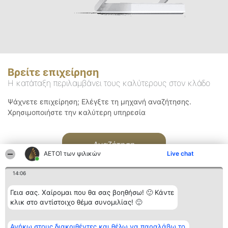
Βρείτε επιχείρηση
Η κατάταξη περιλαμβάνει τους καλύτερους στον κλάδο
Ψάχνετε επιχείρηση; Ελέγξτε τη μηχανή αναζήτησης.
Χρησιμοποιήστε την καλύτερη υπηρεσία
Αναζήτηση
ΑΕΤΟΊ των ψιλικών
Live chat
14:06
Γεια σας. Χαίρομαι που θα σας βοηθήσω! 🙂 Κάντε
κλικ στο αντίστοιχο θέμα συνομιλίας! 🙂
Διοργανωτής της
Κατάταξη
Επικοινωνία
Ανήκω στους διακριθέντες και θέλω να παραλάβω το
κατάταξης
Διακριθέντες
Επικοινωνία