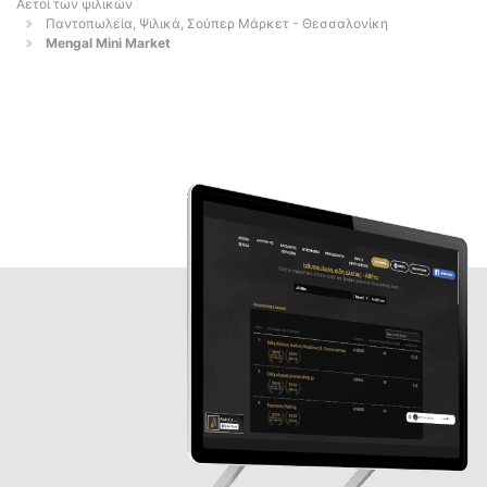
Αετοί των ψιλικών
Παντοπωλεία, Ψιλικά, Σούπερ Μάρκετ - Θεσσαλονίκη
Mengal Mini Market