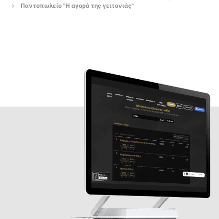
Παντοπωλείο "Η αγορά της γειτονιάς"