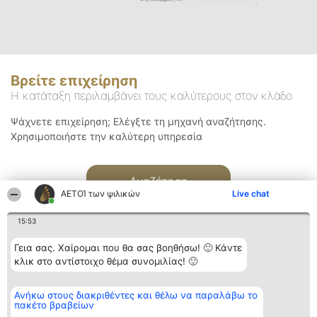
Βρείτε επιχείρηση
Η κατάταξη περιλαμβάνει τους καλύτερους στον κλάδο
Ψάχνετε επιχείρηση; Ελέγξτε τη μηχανή αναζήτησης.
Χρησιμοποιήστε την καλύτερη υπηρεσία
Αναζήτηση
ΑΕΤΟΊ των ψιλικών
Live chat
15:53
Γεια σας. Χαίρομαι που θα σας βοηθήσω! 🙂 Κάντε
κλικ στο αντίστοιχο θέμα συνομιλίας! 🙂
Διοργανωτής της
Κατάταξη
Επικοινωνία
Ανήκω στους διακριθέντες και θέλω να παραλάβω το
κατάταξης
Διακριθέντες
Επικοινωνία
πακέτο βραβείων
BEAUTIFUL COMPANY
Λίστα όλων
Μονοπρόσωπη ΙΚΕ
των