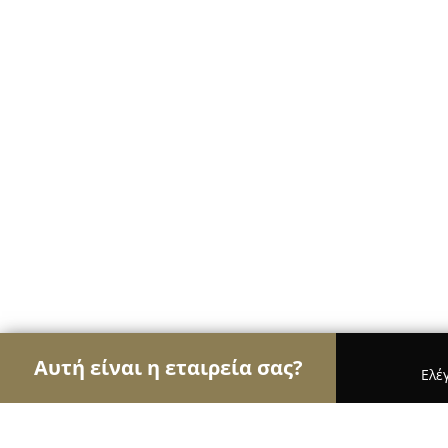
Αυτή είναι η εταιρεία σας?
Ελέ
Αετοί των ψιλικών
Παντοπωλεία, Ψιλικά, Σούπε