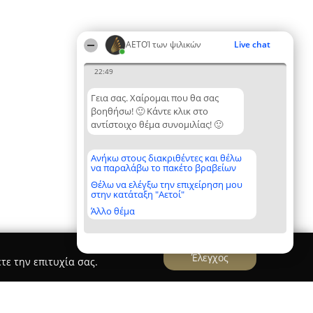
ΑΕΤΟΊ των ψιλικών
Live chat
22:49
Γεια σας. Χαίρομαι που θα σας
βοηθήσω! 🙂 Κάντε κλικ στο
αντίστοιχο θέμα συνομιλίας! 🙂
Ανήκω στους διακριθέντες και θέλω
να παραλάβω το πακέτο βραβείων
Θέλω να ελέγξω την επιχείρηση μου
στην κατάταξη "Αετοί"
Άλλο θέμα
Έλεγχος
τε την επιτυχία σας.
.Ε Μαλλιά-Κλωστικά-Ψιλικά